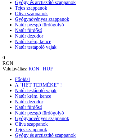
Gyógy és arctisztító szappanok
Tejes szappanok
Oliva szappanok
Gyógynövényes szappanok
Natúr pezsgő fürdőgolyó
Natúr fürdősó
Natúr dezodor
Natúr krém, kence
Natúr testápoló vajak
0
RON
Valutaváltás:
RON
|
HUF
Főoldal
A "HÉT TERMÉKE" !
Natúr testápoló vajak
Natúr krém, kence
Natúr dezodor
Natúr fürdősó
Natúr pezsgő fürdőgolyó
Gyógynövényes szappanok
Oliva szappanok
Tejes szappanok
Gyógy és arctisztító szappanok