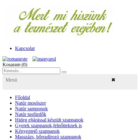
Kapcsolat
Kosaram (
0
)
Menü
✖
Főoldal
Natúr mosószer
Natúr samponok
Natúr tusfürdők
Hideg eljárással készült szappanok
Gyerek szappanok,felnőtteknek is
Kényeztető szappanok
Masszázs, bőrradírozó szappanok