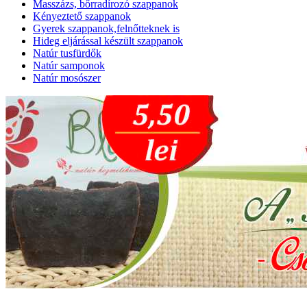
Masszázs, bőrradírozó szappanok
Kényeztető szappanok
Gyerek szappanok,felnőtteknek is
Hideg eljárással készült szappanok
Natúr tusfürdők
Natúr samponok
Natúr mosószer