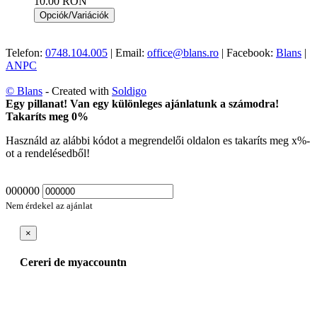
10.00 RON
Opciók/Variációk
Telefon:
0748.104.005
| Email:
office@blans.ro
| Facebook:
Blans
|
ANPC
© Blans
- Created with
Soldigo
Egy pillanat! Van egy különleges ajánlatunk a számodra!
Takaríts meg
0
%
Használd az alábbi kódot a megrendelői oldalon es takaríts meg
x
%-
ot a rendelésedből!
000000
Nem érdekel az ajánlat
×
Cereri de myaccountn