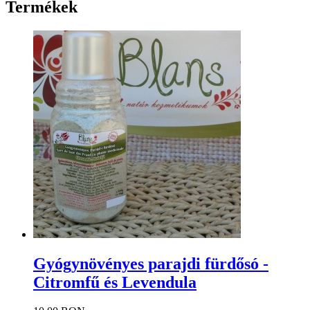
Termékek
Gyógynövényes parajdi fürdősó -
Citromfű és Levendula