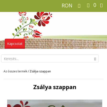
0
RON
Kapcsolat
Az összes termék
/ Zsálya szappan
Zsálya szappan