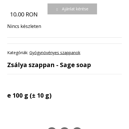
Ajánlat kérése
10.00 RON
Nincs készleten
Kategóriák:
Gyógynövényes szappanok
Zsálya szappan - Sage soap
e 100 g (± 10 g)