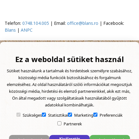
Telefon:
0748.104.005
| Email:
office@blans.ro
| Facebook:
Blans
|
ANPC
© Blans
- Created with
Soldigo
Ez a weboldal sütiket használ
Sütiket használunk a tartalmak és hirdetések személyre szabásához,
közösségi média funkciók biztosításához és forgalmunk
elemzéséhez. Az oldal használatáról szóló információkat megosztjuk
közösségi média, hirdetési és elemző partnereinkkel, akik ezt más,
Ön által megadott vagy szolgáltatásaik használatából gyűjtött
adatokkal kombinálhatják.
Szükséges
Statisztikai
Marketing
Preferenciák
Partnerek
Kiválasztás