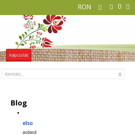
0
RON
Kapcsolat
Blog
elso
asdasd